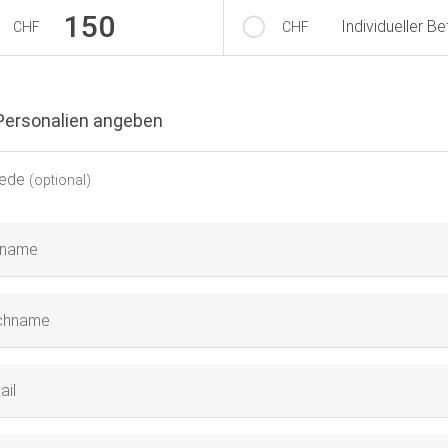
150
Individueller Be
CHF
CHF
Personalien angeben
alien
ede
(optional)
rname
chname
ail