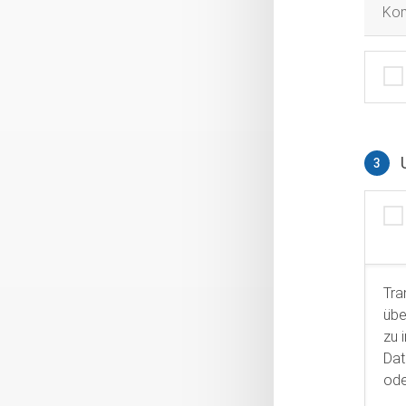
Ko
3
Tra
übe
zu 
Dat
ode