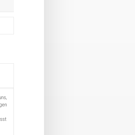
uns,
ngen
sst