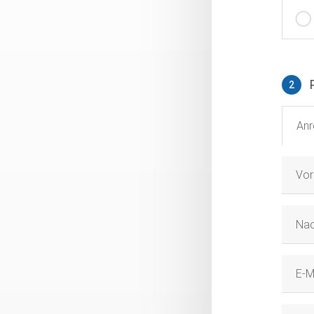
2
Person
Anr
Vo
Na
E-M