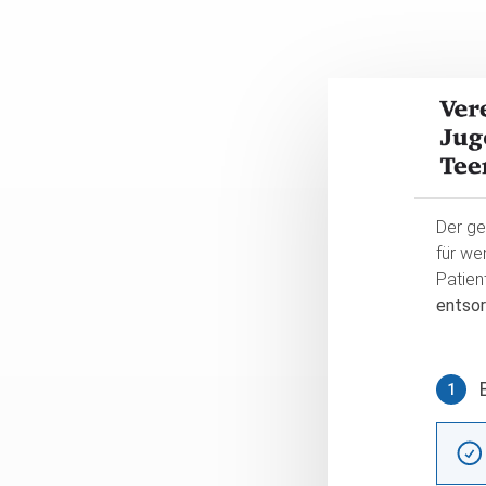
Der ge
für we
Patien
entsor
1
Betra
Betra