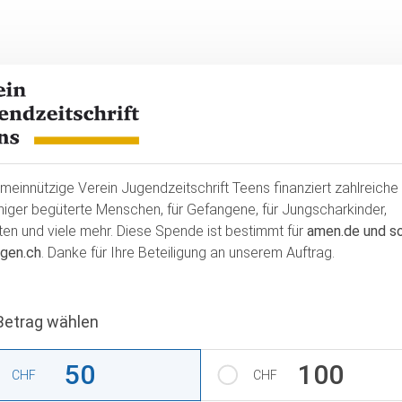
meinnützige Verein Jugendzeitschrift Teens finanziert zahlreich
niger begüterte Menschen, für Gefangene, für Jungscharkinder,
ten und viele mehr. Diese Spende ist bestimmt für
amen.de und s
gen.ch
. Danke für Ihre Beteiligung an unserem Auftrag.
Betrag wählen
g wählen
g auswählen
50
100
CHF
CHF